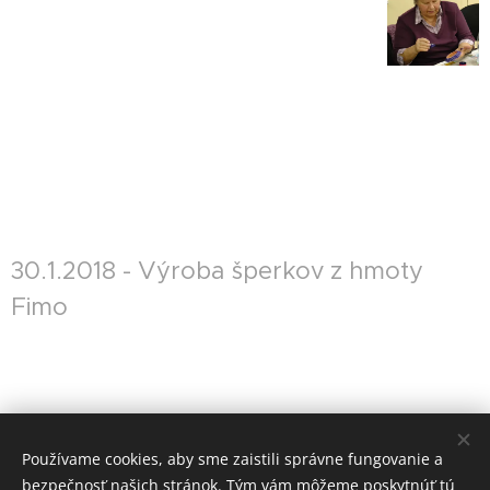
30.1.2018 - Výroba šperkov z hmoty
Fimo
Používame cookies, aby sme zaistili správne fungovanie a
bezpečnosť našich stránok. Tým vám môžeme poskytnúť tú