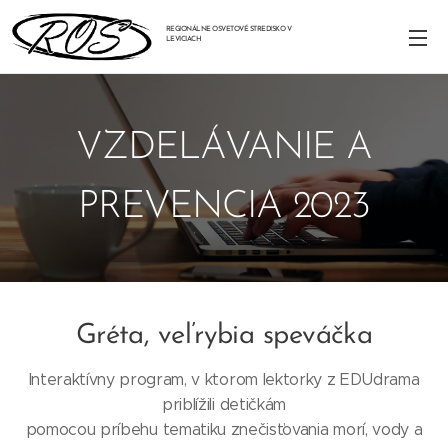
REGIONÁLNE OSVETOVÉ STREDISKO V
LEVICIACH
VZDELÁVANIE A
PREVENCIA 2023
Gréta, veľrybia speváčka
Interaktívny program, v ktorom lektorky z EDUdrama
priblížili detičkám
pomocou príbehu tematiku znečisťovania morí, vody a