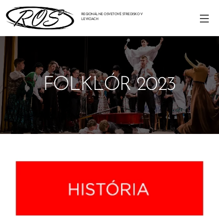
REGIONÁLNE OSVETOVÉ STREDISKO V
LEVICIACH
FOLKLÓR 2023