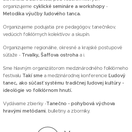
cyklické semináre a workshopy
organizujeme
-
Metodika výučby ľudového tanca.
Organizujeme podujatia pre pedagógov, tanečníkov,
vedúcich folklórnych kolektívov a skupín.
Organizujeme regionálne, okresné a krajské postupové
Trvalky, Šaffova ostroha
súťaže -
a i.
Sme hlavným organizátorom medzinárodného folklórneho
Takí sme
Ľudový
festivalu
a medzinárodnej konferencie
tanec, ako súčasť systému tradičnej ľudovej kultúry -
ideológie vo folklórnom hnutí.
Tanečno - pohybová výchova
Vydávame zbierky -
hravými metódami
, bulletiny a zborníky.