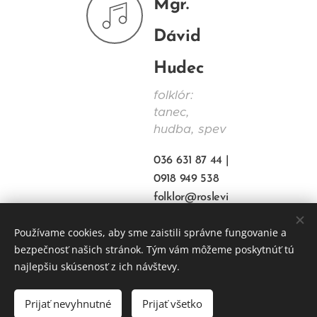
Mgr.
Dávid
Hudec
folklór:
tanec,
hudba, spev
036 631 87 44 |
0918 949 538
folklor@roslevi
ce.sk
Používame cookies, aby sme zaistili správne fungovanie a
bezpečnosť našich stránok. Tým vám môžeme poskytnúť tú
najlepšiu skúsenosť z ich návštevy.
© 2007 - 2021 REGIONÁLNE OSVETOVÉ STREDISKO V LEVICIACH
Prijať nevyhnutné
Prijať všetko
Cookies