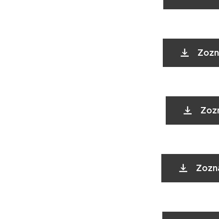
Zozn
Zoz
Zozn