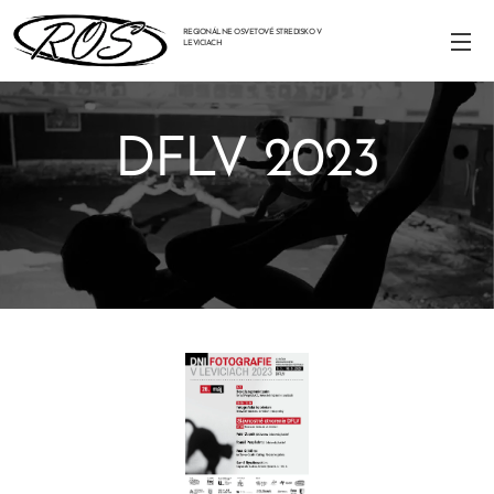
REGIONÁLNE OSVETOVÉ STREDISKO V
LEVICIACH
DFLV 2023