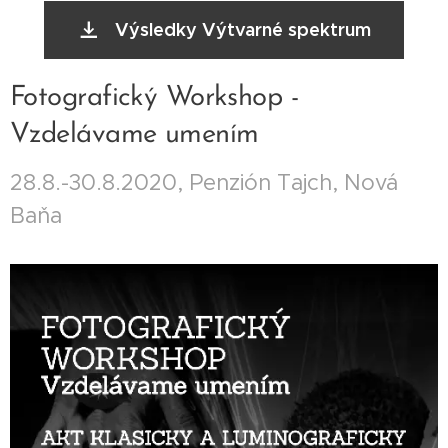
Výsledky Výtvarné spektrum
Fotografický Workshop -
Vzdelávame umením
28.8.-30.8.2020, Penzión Tajch, Nová
Baňa