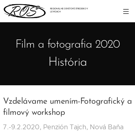
REGIONÁLNE OSVETOVÉ STREDISKO V
LEVICIACH
Film a fotografia 2020
História
Vzdelávame umením-Fotografický a
filmový workshop
7.-9.2.2020, Penzión Tajch, Nová Baňa