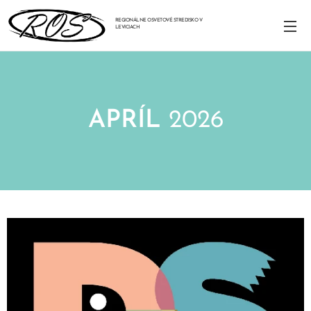
REGIONÁLNE OSVETOVÉ STREDISKO V
LEVICIACH
APRÍL
2026