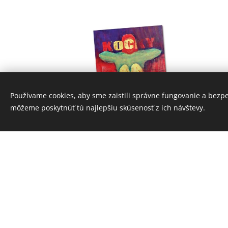
Používame cookies, aby sme zaistili správne fungovanie a bezp
môžeme poskytnúť tú najlepšiu skúsenosť z ich návštevy.