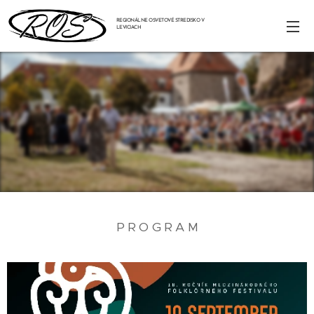
REGIONÁLNE OSVETOVÉ STREDISKO V
LEVICIACH
P R O G R A M