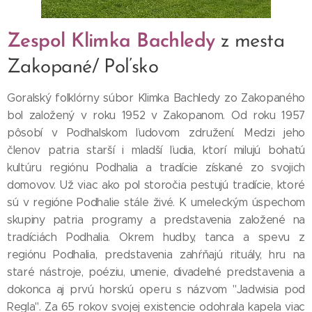
Zespol Klimka Bachledy
z mesta
Zakopané/ Poľsko
Goralský folklórny súbor Klimka Bachledy zo Zakopaného
bol založený v roku 1952 v Zakopanom. Od roku 1957
pôsobí v Podhalskom ľudovom združení. Medzi jeho
členov patria starší i mladší ľudia, ktorí milujú bohatú
kultúru regiónu Podhalia a tradície získané zo svojich
domovov. Už viac ako pol storočia pestujú tradície, ktoré
sú v regióne Podhalie stále živé. K umeleckým úspechom
skupiny patria programy a predstavenia založené na
tradíciách Podhalia. Okrem hudby, tanca a spevu z
regiónu Podhalia, predstavenia zahŕňajú rituály, hru na
staré nástroje, poéziu, umenie, divadelné predstavenia a
dokonca aj prvú horskú operu s názvom "Jadwisia pod
Regla". Za 65 rokov svojej existencie odohrala kapela viac