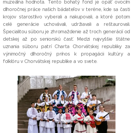
muzeálna hodnota. Tento bohatý fond je opäť ovocím
dlhoročnej práce našich bádateľov v teréne, kde sa časti
krojov starostlivo vyberali a nakupovali, a ktoré potom
celé generácie uchovávali, udržiavali a reštaurovali.
Špecialitou súboru je zhromaždenie až troch generácií od
detskej až po seniorskú časť. Medzi najvyššie štátne
uznania súboru patrí Charta Chorvátskej republiky za
výnimočný dlhoročný prínos k propagácii kultúry a
folklóru v Chorvátskej republike a vo svete.