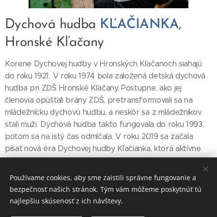
Dychová hudba
KĽAČIANKA
,
Hronské Kľačany
Korene Dychovej hudby v Hronských Kľačanoch siahajú
do roku 1921. V roku 1974 bola založená detská dychová
hudba pri ZDŠ Hronské Kľačany. Postupne, ako jej
členovia opúšťali brány ZDŠ, pretransformovali sa na
mládežnícku dychovú hudbu, a neskôr sa z mládežníkov
stali muži. Dychová hudba takto fungovala do roku 1993,
potom sa na istý čas odmlčala. V roku 2019 sa začala
písať nová éra Dychovej hudby Kľačianka, ktorá aktívne
funguje dodnes.
Používame cookies, aby sme zaistili správne fungovanie a
bezpečnosť našich stránok. Tým vám môžeme poskytnúť tú
najlepšiu skúsenosť z ich návštevy.