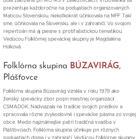
Bola založená pri MO MS v Želiezovciach. Vrbovianka sa
prezentuje každoročne na podujatiach organizovaných
Maticou Slovenskou, niekoľkokrát účinkovala na MFF Takí
sme, účinkovala na Slovensku, ale i v zahraničí. Vo svojom
repertoári má aj piesne s protifašistickou tematikou.
Vedúcou Folklórnej speváckej skupiny je Magdaléna
Holková.
Folklórna skupina
BÚZAVIRÁG
,
Plášťovce
Folklórna skupina Búzavirág vznikla v roku 1979 ako
ženský spevácky zbor popri miestnej organizácií
CSMADOK. Nadviazala na tradície svojich predkov a
spracovala rôzne zvykoslovné i spevácke pásma zo svojej
obce. Medzi najznámejšie patrí tradičná svadba v
Plášťovciach. Folklórna skupina účinkuje pri rôznych
podujatiach doma i v zahraničí. Vedúcou folklórnej skupiny