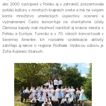
ako 2000 vystúpení v Poľsku aj v zahraničí, prezentovala
poľskú kultúru v mnohých krajinách sveta a má na svojom
konte množstvo umeleckých úspechov, ocenení a
vyznamenaní. Často koncertuje na charitatívne účely.
Členovia kapely mali možnosť navštíviť aj krásne miesta v
Poľsku a Európe, Turecku a v 70. rokoch koncertovali v
Severnej Amerike. Ich rozsiahle vzdelávacie aktivity
zahŕňajú aj lekcie o regióne Podhalie. Vedúcou súboru je
Žofia Kubiniec-Stanuch.