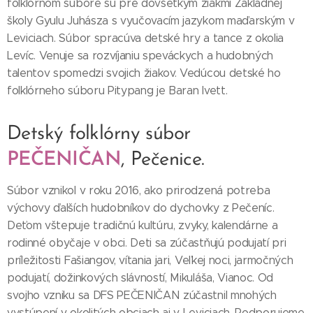
folklórnom súbore sú pre dovšetkým žiakmi Základnej
školy Gyulu Juhásza s vyučovacím jazykom maďarským v
Leviciach. Súbor spracúva detské hry a tance z okolia
Levíc. Venuje sa rozvíjaniu speváckych a hudobných
talentov spomedzi svojich žiakov. Vedúcou detské ho
folklórneho súboru Pitypang je Baran Ivett.
Detský folklórny súbor
PEČENIČAN
, Pečenice.
Súbor vznikol v roku 2016, ako prirodzená potreba
výchovy ďalších hudobníkov do dychovky z Pečeníc.
Deťom vštepuje tradičnú kultúru, zvyky, kalendárne a
rodinné obyčaje v obci. Deti sa zúčastňujú podujatí pri
príležitosti Fašiangov, vítania jari, Veľkej noci, jarmočných
podujatí, dožinkových slávností, Mikuláša, Vianoc. Od
svojho vzniku sa DFS PEČENIČAN zúčastnil mnohých
vystúpení v okolitých obciach aj v Leviciach. Podporujeme