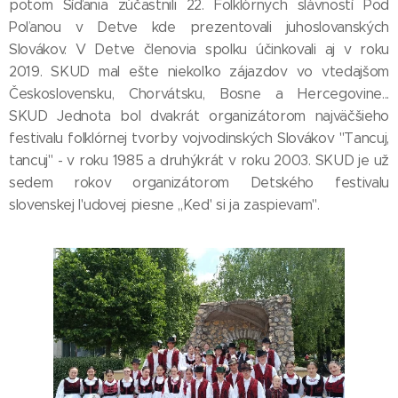
potom Šíďania zúčastnili 22. Folklórnych slávností Pod
Poľanou v Detve kde prezentovali juhoslovanských
Slovákov. V Detve členovia spolku účinkovali aj v roku
2019. SKUD mal ešte niekoľko zájazdov vo vtedajšom
Československu, Chorvátsku, Bosne a Hercegovine...
SKUD Jednota bol dvakrát organizátorom najväčšieho
festivalu folklórnej tvorby vojvodinských Slovákov "Tancuj,
tancuj" - v roku 1985 a druhýkrát v roku 2003. SKUD je už
sedem rokov organizátorom Detského festivalu
slovenskej l'udovej piesne ,,Ked' si ja zaspievam".