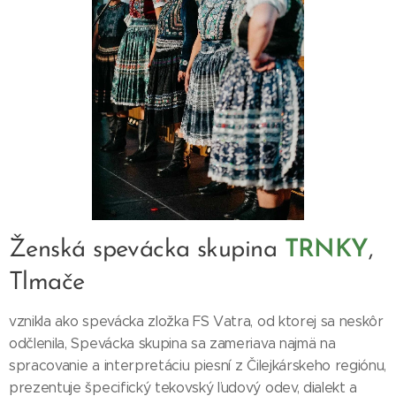
Ženská spevácka skupina
TRNKY
,
Tlmače
vznikla ako spevácka zložka FS Vatra, od ktorej sa neskôr
odčlenila, Spevácka skupina sa zameriava najmä na
spracovanie a interpretáciu piesní z Čilejkárskeho regiónu,
prezentuje špecifický tekovský ľudový odev, dialekt a