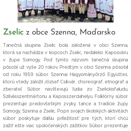
Zselic
z obce Szenna, Maďarsko
Tanečná skupina Zselic bola založená v obci Szenna,
ktorá sa nachádza v kopcoch Zselic, neďaleko Kaposváru
v župe Somogy. Pod týmto názvom tanečná skupina
pôsobí už vyše 20 rokov. Predtým v obci Szenna pôsobil
od roku 1959 súbor Szennai Hagyományőrző Együttes.
ktorú vtedy založil József Csíkvár, choreograf, etnograf a
zberateľ. Súbor navštevujú ľudia zo Zselickisfaludu,
Szilvásszentmártonu a Kaposszerdahelyu. Folklórny súbor
prezentuje predovšetkým zvyky, tance a tradície župy
Somogy, Szenna a Zselic. Popri svojich školských aktivitách
súbor poskytuje ďalšiu príležitosť pre tých, ktorí chcú
zažiť ešte viac spoločenských zážitkov. Súbor prezentuje