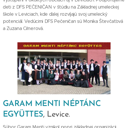
deti z DFS PEČENIČAN v štúdiu na Základnej umeleckej
škole v Leviciach, kde ďalej rozvíjajú svoj umelecký
potenciál. Vedúcimi DFS Pečeničan sú Monika Števčaťová
a Zuzana Címerová.
GARAM MENTI NÉPTÁNC
EGYÜTTES
, Levice.
Súbor Garam Menti vznikol popri základnej organizácii