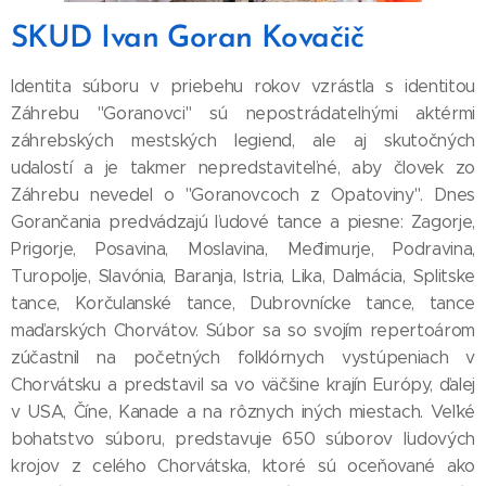
SKUD Ivan Goran Kovačič
Identita súboru v priebehu rokov vzrástla s identitou
Záhrebu "Goranovci" sú nepostrádateľnými aktérmi
záhrebských mestských legiend, ale aj skutočných
udalostí a je takmer nepredstaviteľné, aby človek zo
Záhrebu nevedel o "Goranovcoch z Opatoviny". Dnes
Gorančania predvádzajú ľudové tance a piesne: Zagorje,
Prigorje, Posavina, Moslavina, Međimurje, Podravina,
Turopolje, Slavónia, Baranja, Istria, Lika, Dalmácia, Splitske
tance, Korčulanské tance, Dubrovnícke tance, tance
maďarských Chorvátov. Súbor sa so svojím repertoárom
zúčastnil na početných folklórnych vystúpeniach v
Chorvátsku a predstavil sa vo väčšine krajín Európy, ďalej
v USA, Číne, Kanade a na rôznych iných miestach. Veľké
bohatstvo súboru, predstavuje 650 súborov ľudových
krojov z celého Chorvátska, ktoré sú oceňované ako