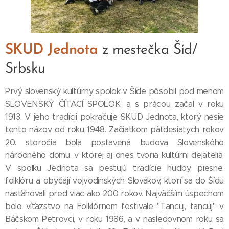
SKUD Jednota
z mestečka Šíd/
Srbsku
Prvý slovenský kultúrny spolok v Šíde pôsobil pod menom
SLOVENSKÝ ČÍTACÍ SPOLOK, a s prácou začal v roku
1913. V jeho tradícii pokračuje SKUD Jednota, ktorý nesie
tento názov od roku 1948. Začiatkom päťdesiatych rokov
20. storočia bola postavená budova Slovenského
národného domu, v ktorej aj dnes tvoria kultúrni dejatelia.
V spolku Jednota sa pestujú tradície hudby, piesne,
folklóru a obyčají vojvodinských Slovákov, ktorí sa do Šídu
nasťahovali pred viac ako 200 rokov. Najväčším úspechom
bolo víťazstvo na Folklórnom festivale "Tancuj, tancuj" v
Báčskom Petrovci, v roku 1986, a v nasledovnom roku sa