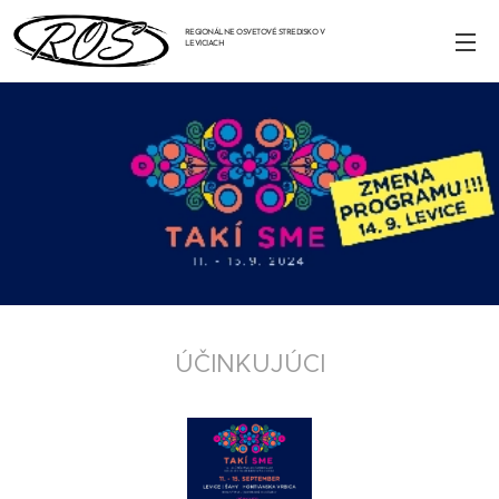
REGIONÁLNE OSVETOVÉ STREDISKO V
LEVICIACH
ÚČINKUJÚCI