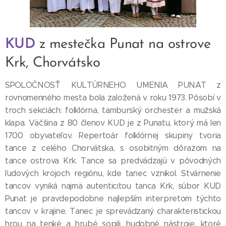
KUD
z mestečka Punat na ostrove
Krk, Chorvátsko
SPOLOČNOSŤ KULTÚRNEHO UMENIA PUNAT z
rovnomenného mesta bola založená v roku 1973. Pôsobí v
troch sekciách: folklórna, tamburský orchester a mužská
klapa. Väčšina z 80 členov KUD je z Punatu, ktorý má len
1700 obyvateľov. Repertoár folklórnej skupiny tvoria
tance z celého Chorvátska, s osobitným dôrazom na
tance ostrova Krk. Tance sa predvádzajú v pôvodných
ľudových krojoch regiónu, kde tanec vznikol. Stvárnenie
tancov vyniká najmä autenticitou tanca Krk, súbor KUD
Punat je pravdepodobne najlepším interpretom týchto
tancov v krajine. Tanec je sprevádzaný charakteristickou
hrou na tenké a hrubé sopili, hudobné nástroje, ktoré