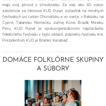
majú svoj pôvod v stredoveku. Za viac ako 40 rokov
existencie sa členovia KUD Punat zúčastnili na mnohých
festivaloch po celom Chorvátsku a vo svete: v Rakúsku, na
Cypre, Taliansku, Nemecku, Južnej Kórei, Brazílii, Mexiku,
Peru. KUD Punat je spoluorganizátorom najstaršieho
folklórneho festivalu v tejto oblasti, známeho festivalu Krk.
Prezidentom KUD je Branko Karabaić.
DOMÁCE FOLKLÓRNE SKUPINY
A SÚBORY