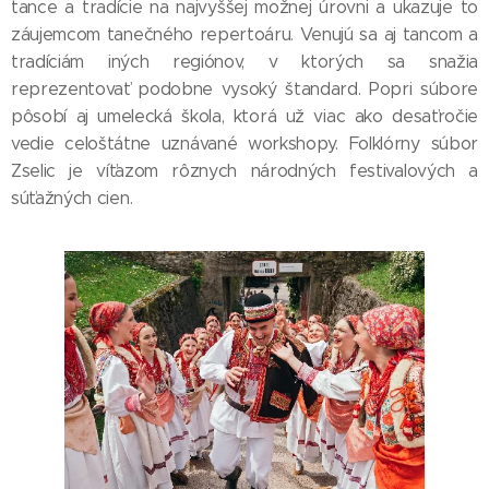
tance a tradície na najvyššej možnej úrovni a ukazuje to
záujemcom tanečného repertoáru. Venujú sa aj tancom a
tradíciám iných regiónov, v ktorých sa snažia
reprezentovať podobne vysoký štandard. Popri súbore
pôsobí aj umelecká škola, ktorá už viac ako desaťročie
vedie celoštátne uznávané workshopy. Folklórny súbor
Zselic je víťazom rôznych národných festivalových a
súťažných cien.