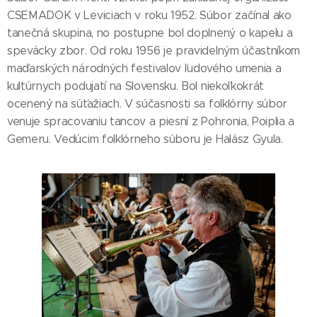
CSEMADOK v Leviciach v roku 1952. Súbor začínal ako
tanečná skupina, no postupne bol doplnený o kapelu a
spevácky zbor. Od roku 1956 je pravidelným účastníkom
maďarských národných festivalov ľudového umenia a
kultúrnych podujatí na Slovensku. Bol niekoľkokrát
ocenený na súťažiach. V súčasnosti sa folklórny súbor
venuje spracovaniu tancov a piesní z Pohronia, Poiplia a
Gemeru. Vedúcim folklórneho súboru je Halász Gyula.