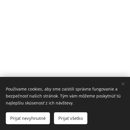
Používame cookies, aby sme zaistili správne fungovanie a
bezpečnosť našich stránok. Tým vám môžeme poskytnúť tú
najlepšiu skúsenosť z ich návštevy.
© 2007 - 2021 REGIONÁLNE OSVETOVÉ STREDISKO V LEVICIACH
Prijať nevyhnutné
Prijať všetko
Cookies