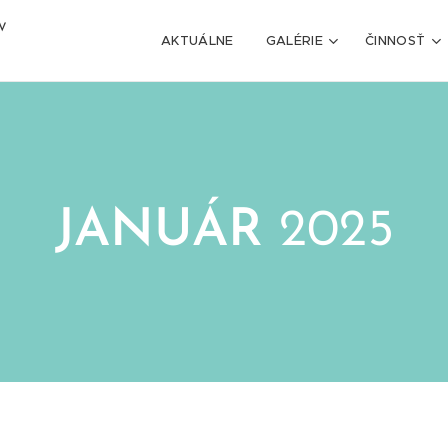
V
AKTUÁLNE
GALÉRIE
ČINNOSŤ
JANUÁR
2025