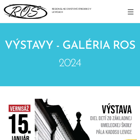
REGIONÁLNE OSVETOVÉ STREDISKO V
LEVICIACH
VÝSTAVY - GALÉRIA ROS
2024