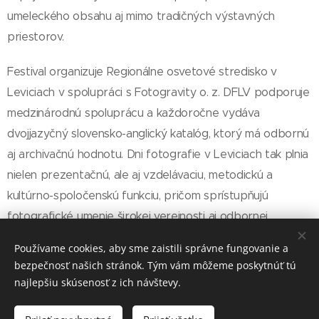
umeleckého obsahu aj mimo tradičných výstavných
priestorov.
Festival organizuje Regionálne osvetové stredisko v
Leviciach v spolupráci s Fotogravity o. z. DFLV podporuje
medzinárodnú spoluprácu a každoročne vydáva
dvojjazyčný slovensko-anglický katalóg, ktorý má odbornú
aj archivačnú hodnotu. Dni fotografie v Leviciach tak plnia
nielen prezentačnú, ale aj vzdelávaciu, metodickú a
kultúrno-spoločenskú funkciu, pričom sprístupňujú
fotografické umenie širokej verejnosti aj odbornej
komunite.
Používame cookies, aby sme zaistili správne fungovanie a
bezpečnosť našich stránok. Tým vám môžeme poskytnúť tú
najlepšiu skúsenosť z ich návštevy.
© 2007 - 2021 REGIONÁLNE OSVETOVÉ STREDISKO V LEVICIACH