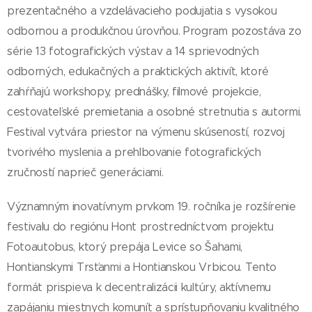
prezentačného a vzdelávacieho podujatia s vysokou
odbornou a produkčnou úrovňou. Program pozostáva zo
série 13 fotografických výstav a 14 sprievodných
odborných, edukačných a praktických aktivít, ktoré
zahŕňajú workshopy, prednášky, filmové projekcie,
cestovateľské premietania a osobné stretnutia s autormi.
Festival vytvára priestor na výmenu skúseností, rozvoj
tvorivého myslenia a prehlbovanie fotografických
zručností naprieč generáciami.
Významným inovatívnym prvkom 19. ročníka je rozšírenie
festivalu do regiónu Hont prostredníctvom projektu
Fotoautobus, ktorý prepája Levice so Šahami,
Hontianskymi Trsťanmi a Hontianskou Vrbicou. Tento
formát prispieva k decentralizácii kultúry, aktívnemu
zapájaniu miestnych komunít a sprístupňovaniu kvalitného