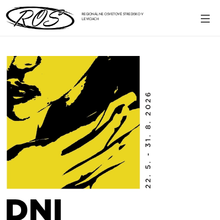
REGIONÁLNE OSVETOVÉ STREDISKO V
LEVICIACH